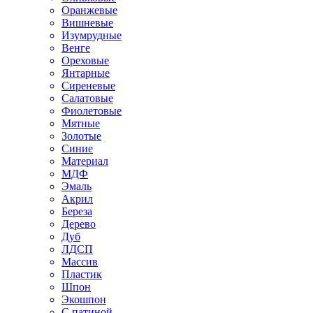
Оранжевые
Вишневые
Изумрудные
Венге
Ореховые
Янтарные
Сиреневые
Салатовые
Фиолетовые
Мятные
Золотые
Синие
Материал
МДФ
Эмаль
Акрил
Береза
Дерево
Дуб
ЛДСП
Массив
Пластик
Шпон
Экошпон
С патиной