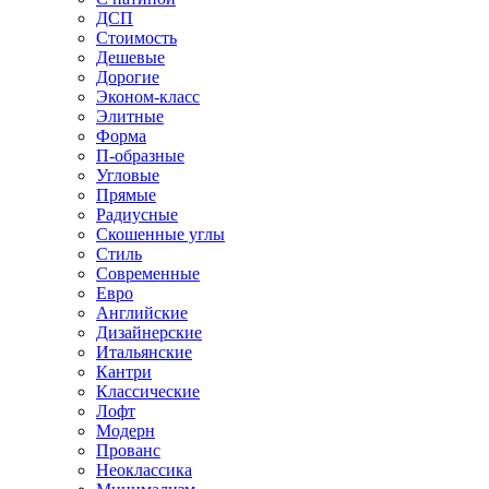
ДСП
Стоимость
Дешевые
Дорогие
Эконом-класс
Элитные
Форма
П-образные
Угловые
Прямые
Радиусные
Скошенные углы
Стиль
Современные
Евро
Английские
Дизайнерские
Итальянские
Кантри
Классические
Лофт
Модерн
Прованс
Неоклассика