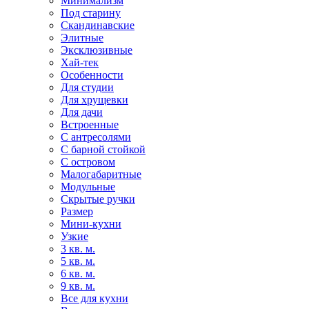
Минимализм
Под старину
Скандинавские
Элитные
Эксклюзивные
Хай-тек
Особенности
Для студии
Для хрущевки
Для дачи
Встроенные
С антресолями
С барной стойкой
С островом
Малогабаритные
Модульные
Скрытые ручки
Размер
Мини-кухни
Узкие
3 кв. м.
5 кв. м.
6 кв. м.
9 кв. м.
Все для кухни