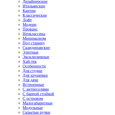
Дизайнерские
Итальянские
Кантри
Классические
Лофт
Модерн
Прованс
Неоклассика
Минимализм
Под старину
Скандинавские
Элитные
Эксклюзивные
Хай-тек
Особенности
Для студии
Для хрущевки
Для дачи
Встроенные
С антресолями
С барной стойкой
С островом
Малогабаритные
Модульные
Скрытые ручки