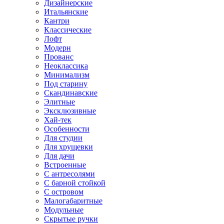
Дизайнерские
Итальянские
Кантри
Классические
Лофт
Модерн
Прованс
Неоклассика
Минимализм
Под старину
Скандинавские
Элитные
Эксклюзивные
Хай-тек
Особенности
Для студии
Для хрущевки
Для дачи
Встроенные
С антресолями
С барной стойкой
С островом
Малогабаритные
Модульные
Скрытые ручки