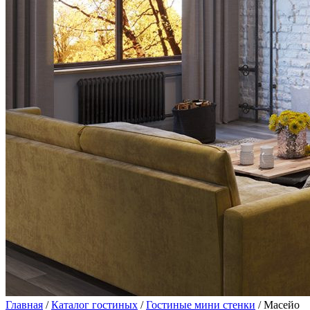
Главная
/
Каталог гостиных
/
Гостиные мини стенки
/ Масейо