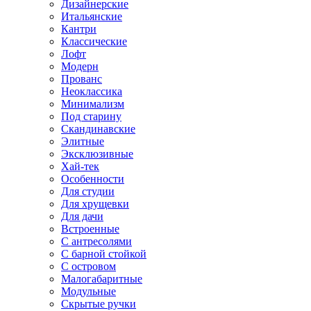
Дизайнерские
Итальянские
Кантри
Классические
Лофт
Модерн
Прованс
Неоклассика
Минимализм
Под старину
Скандинавские
Элитные
Эксклюзивные
Хай-тек
Особенности
Для студии
Для хрущевки
Для дачи
Встроенные
С антресолями
С барной стойкой
С островом
Малогабаритные
Модульные
Скрытые ручки