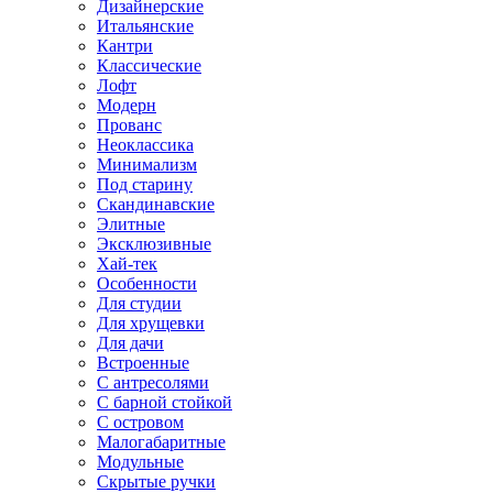
Дизайнерские
Итальянские
Кантри
Классические
Лофт
Модерн
Прованс
Неоклассика
Минимализм
Под старину
Скандинавские
Элитные
Эксклюзивные
Хай-тек
Особенности
Для студии
Для хрущевки
Для дачи
Встроенные
С антресолями
С барной стойкой
С островом
Малогабаритные
Модульные
Скрытые ручки