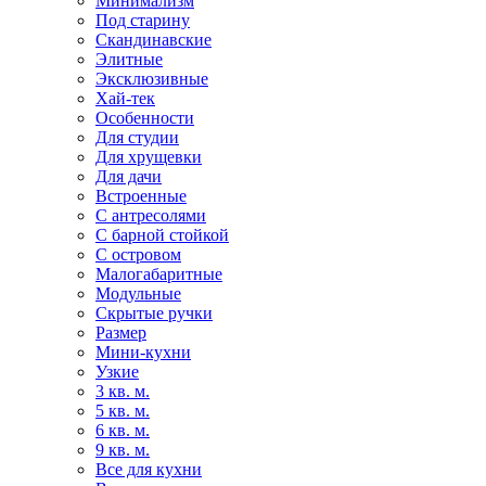
Минимализм
Под старину
Скандинавские
Элитные
Эксклюзивные
Хай-тек
Особенности
Для студии
Для хрущевки
Для дачи
Встроенные
С антресолями
С барной стойкой
С островом
Малогабаритные
Модульные
Скрытые ручки
Размер
Мини-кухни
Узкие
3 кв. м.
5 кв. м.
6 кв. м.
9 кв. м.
Все для кухни