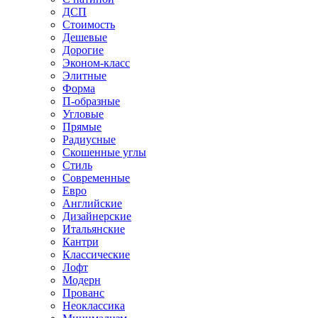
ДСП
Стоимость
Дешевые
Дорогие
Эконом-класс
Элитные
Форма
П-образные
Угловые
Прямые
Радиусные
Скошенные углы
Стиль
Современные
Евро
Английские
Дизайнерские
Итальянские
Кантри
Классические
Лофт
Модерн
Прованс
Неоклассика