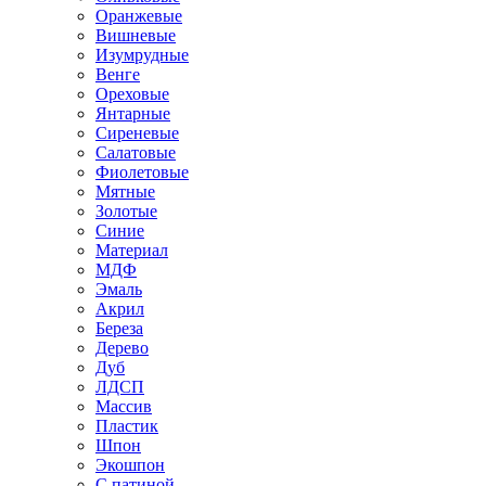
Оранжевые
Вишневые
Изумрудные
Венге
Ореховые
Янтарные
Сиреневые
Салатовые
Фиолетовые
Мятные
Золотые
Синие
Материал
МДФ
Эмаль
Акрил
Береза
Дерево
Дуб
ЛДСП
Массив
Пластик
Шпон
Экошпон
С патиной