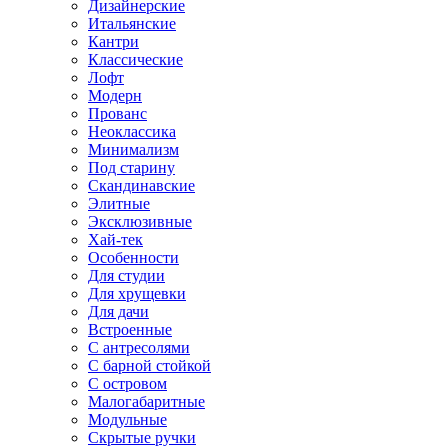
Дизайнерские
Итальянские
Кантри
Классические
Лофт
Модерн
Прованс
Неоклассика
Минимализм
Под старину
Скандинавские
Элитные
Эксклюзивные
Хай-тек
Особенности
Для студии
Для хрущевки
Для дачи
Встроенные
С антресолями
С барной стойкой
С островом
Малогабаритные
Модульные
Скрытые ручки