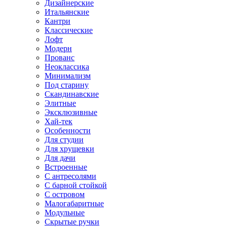
Дизайнерские
Итальянские
Кантри
Классические
Лофт
Модерн
Прованс
Неоклассика
Минимализм
Под старину
Скандинавские
Элитные
Эксклюзивные
Хай-тек
Особенности
Для студии
Для хрущевки
Для дачи
Встроенные
С антресолями
С барной стойкой
С островом
Малогабаритные
Модульные
Скрытые ручки