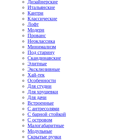
Дизайнерские
Итальянские
Кантри
Классические
Лофт
Модерн
Прованс
Неоклассика
Минимализм
Под старину
Скандинавские
Элитные
Эксклюзивные
Хай-тек
Особенности
Для студии
Для хрущевки
Для дачи
Встроенные
С антресолями
С барной стойкой
С островом
Малогабаритные
Модульные
Скрытые ручки