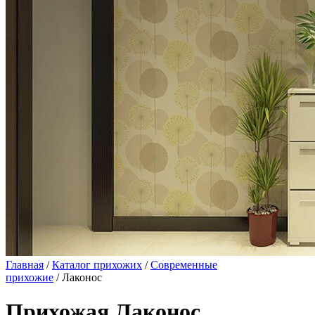
Главная
/
Каталог прихожих
/
Современные
прихожие
/ Лаконос
Прихожая Лаконос