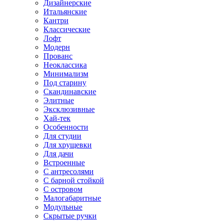
Дизайнерские
Итальянские
Кантри
Классические
Лофт
Модерн
Прованс
Неоклассика
Минимализм
Под старину
Скандинавские
Элитные
Эксклюзивные
Хай-тек
Особенности
Для студии
Для хрущевки
Для дачи
Встроенные
С антресолями
С барной стойкой
С островом
Малогабаритные
Модульные
Скрытые ручки