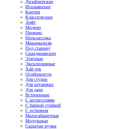
Дизайнерские
Итальянские
Кантри
Классические
Лофт
Модерн
Прованс
Неоклассика
Минимализм
Под старину
Скандинавские
Элитные
Эксклюзивные
Хай-тек
Особенности
Для студии
Для хрущевки
Для дачи
Встроенные
С антресолями
С барной стойкой
С островом
Малогабаритные
Модульные
Скрытые ручки