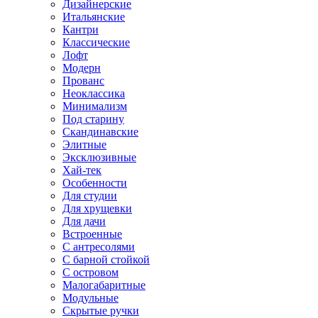
Дизайнерские
Итальянские
Кантри
Классические
Лофт
Модерн
Прованс
Неоклассика
Минимализм
Под старину
Скандинавские
Элитные
Эксклюзивные
Хай-тек
Особенности
Для студии
Для хрущевки
Для дачи
Встроенные
С антресолями
С барной стойкой
С островом
Малогабаритные
Модульные
Скрытые ручки