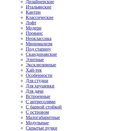
Дизайнерские
Итальянские
Кантри
Классические
Лофт
Модерн
Прованс
Неоклассика
Минимализм
Под старину
Скандинавские
Элитные
Эксклюзивные
Хай-тек
Особенности
Для студии
Для хрущевки
Для дачи
Встроенные
С антресолями
С барной стойкой
С островом
Малогабаритные
Модульные
Скрытые ручки