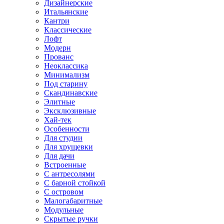
Дизайнерские
Итальянские
Кантри
Классические
Лофт
Модерн
Прованс
Неоклассика
Минимализм
Под старину
Скандинавские
Элитные
Эксклюзивные
Хай-тек
Особенности
Для студии
Для хрущевки
Для дачи
Встроенные
С антресолями
С барной стойкой
С островом
Малогабаритные
Модульные
Скрытые ручки