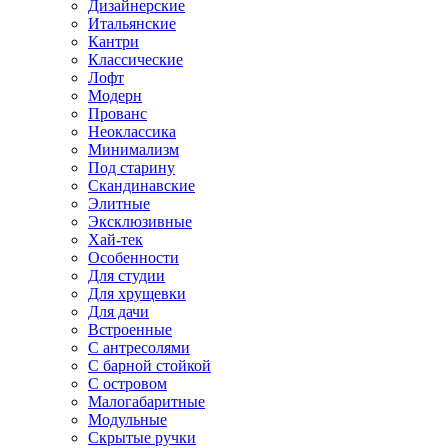
Дизайнерские
Итальянские
Кантри
Классические
Лофт
Модерн
Прованс
Неоклассика
Минимализм
Под старину
Скандинавские
Элитные
Эксклюзивные
Хай-тек
Особенности
Для студии
Для хрущевки
Для дачи
Встроенные
С антресолями
С барной стойкой
С островом
Малогабаритные
Модульные
Скрытые ручки