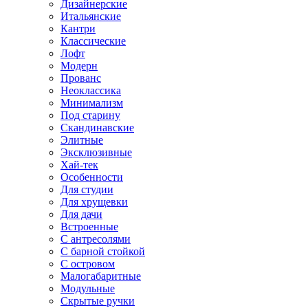
Дизайнерские
Итальянские
Кантри
Классические
Лофт
Модерн
Прованс
Неоклассика
Минимализм
Под старину
Скандинавские
Элитные
Эксклюзивные
Хай-тек
Особенности
Для студии
Для хрущевки
Для дачи
Встроенные
С антресолями
С барной стойкой
С островом
Малогабаритные
Модульные
Скрытые ручки