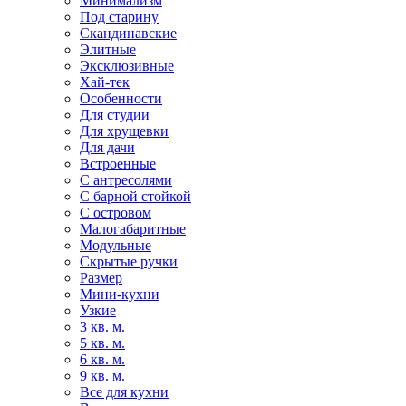
Минимализм
Под старину
Скандинавские
Элитные
Эксклюзивные
Хай-тек
Особенности
Для студии
Для хрущевки
Для дачи
Встроенные
С антресолями
С барной стойкой
С островом
Малогабаритные
Модульные
Скрытые ручки
Размер
Мини-кухни
Узкие
3 кв. м.
5 кв. м.
6 кв. м.
9 кв. м.
Все для кухни