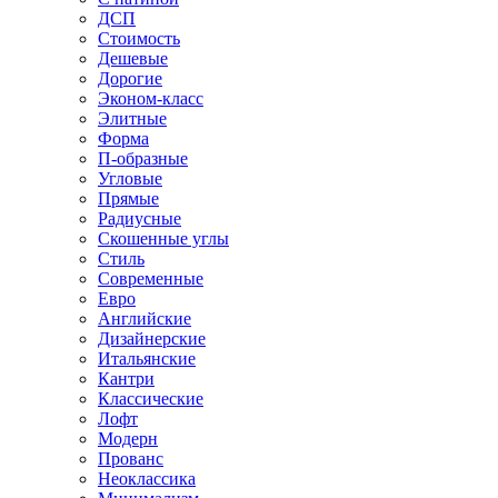
ДСП
Стоимость
Дешевые
Дорогие
Эконом-класс
Элитные
Форма
П-образные
Угловые
Прямые
Радиусные
Скошенные углы
Стиль
Современные
Евро
Английские
Дизайнерские
Итальянские
Кантри
Классические
Лофт
Модерн
Прованс
Неоклассика