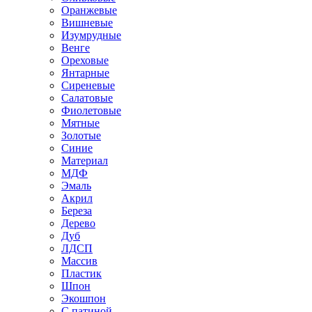
Оранжевые
Вишневые
Изумрудные
Венге
Ореховые
Янтарные
Сиреневые
Салатовые
Фиолетовые
Мятные
Золотые
Синие
Материал
МДФ
Эмаль
Акрил
Береза
Дерево
Дуб
ЛДСП
Массив
Пластик
Шпон
Экошпон
С патиной