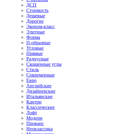
ДСП
Стоимость
Дешевые
Дорогие
Эконом-класс
Элитные
Форма
П-образные
Угловые
Прямые
Радиусные
Скошенные углы
Стиль
Современные
Евро
Английские
Дизайнерские
Итальянские
Кантри
Классические
Лофт
Модерн
Прованс
Неоклассика