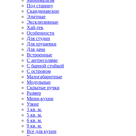
Минимализм
Под старину
Скандинавские
Элитные
Эксклюзивные
Хай-тек
Особенности
Для студии
Для хрущевки
Для дачи
Встроенные
С антресолями
С барной стойкой
С островом
Малогабаритные
Модульные
Скрытые ручки
Размер
Мини-кухни
Узкие
3 кв. м.
5 кв. м.
6 кв. м.
9 кв. м.
Все для кухни