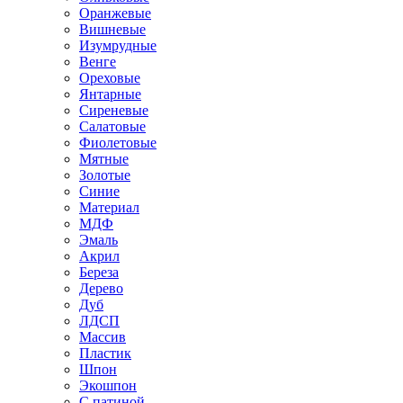
Оранжевые
Вишневые
Изумрудные
Венге
Ореховые
Янтарные
Сиреневые
Салатовые
Фиолетовые
Мятные
Золотые
Синие
Материал
МДФ
Эмаль
Акрил
Береза
Дерево
Дуб
ЛДСП
Массив
Пластик
Шпон
Экошпон
С патиной