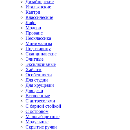
Дизайнерские
Итальянские
Кантри
Классические
Лофт
Модерн
Прованс
Неоклассика
Минимализм
Под старину
Скандинавские
Элитные
Эксклюзивные
Хай-тек
Особенности
Для студии
Для хрущевки
Для дачи
Встроенные
С антресолями
С барной стойкой
С островом
Малогабаритные
Модульные
Скрытые ручки