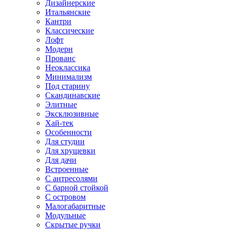
Дизайнерские
Итальянские
Кантри
Классические
Лофт
Модерн
Прованс
Неоклассика
Минимализм
Под старину
Скандинавские
Элитные
Эксклюзивные
Хай-тек
Особенности
Для студии
Для хрущевки
Для дачи
Встроенные
С антресолями
С барной стойкой
С островом
Малогабаритные
Модульные
Скрытые ручки