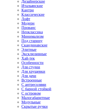
Дизайнерские
Итальянские
Кантри
Классические
Лофт
Модерн
Прованс
Неоклассика
Минимализм
Под старину
Скандинавские
Элитные
Эксклюзивные
Хай-тек
Особенности
Для студии
Для хрущевки
Для дачи
Встроенные
С антресолями
С барной стойкой
С островом
Малогабаритные
Модульные
Скрытые ручки