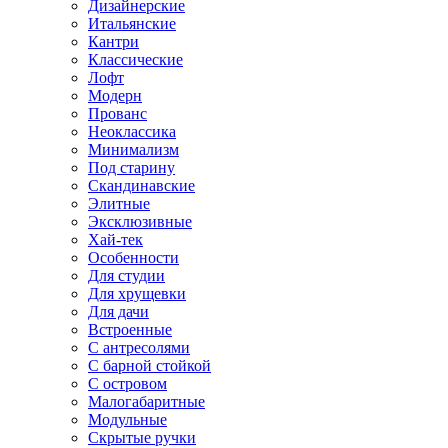
Дизайнерские
Итальянские
Кантри
Классические
Лофт
Модерн
Прованс
Неоклассика
Минимализм
Под старину
Скандинавские
Элитные
Эксклюзивные
Хай-тек
Особенности
Для студии
Для хрущевки
Для дачи
Встроенные
С антресолями
С барной стойкой
С островом
Малогабаритные
Модульные
Скрытые ручки