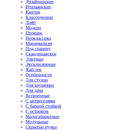
Дизайнерские
Итальянские
Кантри
Классические
Лофт
Модерн
Прованс
Неоклассика
Минимализм
Под старину
Скандинавские
Элитные
Эксклюзивные
Хай-тек
Особенности
Для студии
Для хрущевки
Для дачи
Встроенные
С антресолями
С барной стойкой
С островом
Малогабаритные
Модульные
Скрытые ручки