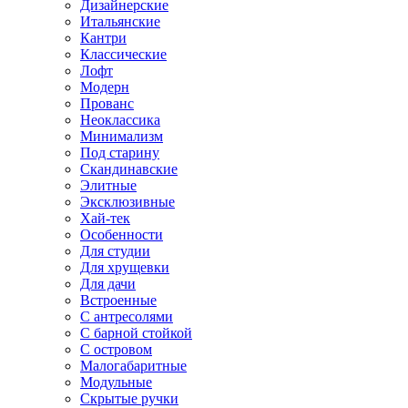
Дизайнерские
Итальянские
Кантри
Классические
Лофт
Модерн
Прованс
Неоклассика
Минимализм
Под старину
Скандинавские
Элитные
Эксклюзивные
Хай-тек
Особенности
Для студии
Для хрущевки
Для дачи
Встроенные
С антресолями
С барной стойкой
С островом
Малогабаритные
Модульные
Скрытые ручки