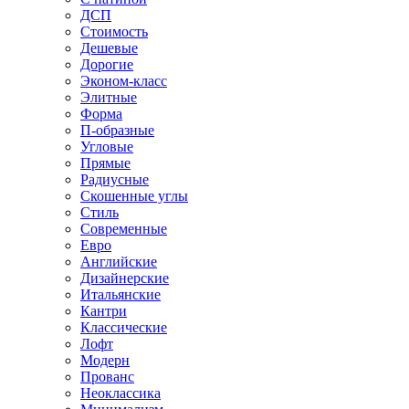
ДСП
Стоимость
Дешевые
Дорогие
Эконом-класс
Элитные
Форма
П-образные
Угловые
Прямые
Радиусные
Скошенные углы
Стиль
Современные
Евро
Английские
Дизайнерские
Итальянские
Кантри
Классические
Лофт
Модерн
Прованс
Неоклассика