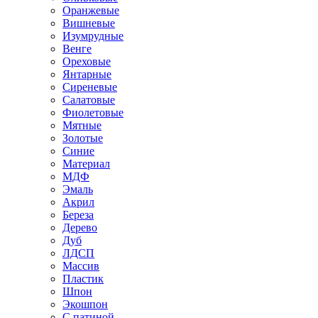
Оранжевые
Вишневые
Изумрудные
Венге
Ореховые
Янтарные
Сиреневые
Салатовые
Фиолетовые
Мятные
Золотые
Синие
Материал
МДФ
Эмаль
Акрил
Береза
Дерево
Дуб
ЛДСП
Массив
Пластик
Шпон
Экошпон
С патиной