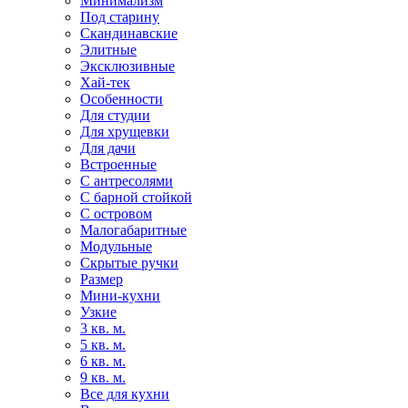
Минимализм
Под старину
Скандинавские
Элитные
Эксклюзивные
Хай-тек
Особенности
Для студии
Для хрущевки
Для дачи
Встроенные
С антресолями
С барной стойкой
С островом
Малогабаритные
Модульные
Скрытые ручки
Размер
Мини-кухни
Узкие
3 кв. м.
5 кв. м.
6 кв. м.
9 кв. м.
Все для кухни