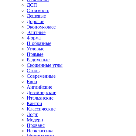
ДСП
Стоимость
Дешевые
Дорогие
Эконом-класс
Элитные
Форма
П-образные
Угловые
Прямые
Радиусные
Скошенные углы
Стиль
Современные
Евро
Английские
Дизайнерские
Итальянские
Кантри
Классические
Лофт
Модерн
Прованс
Неоклассика