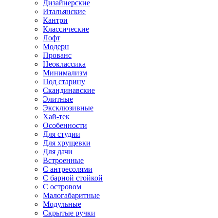
Дизайнерские
Итальянские
Кантри
Классические
Лофт
Модерн
Прованс
Неоклассика
Минимализм
Под старину
Скандинавские
Элитные
Эксклюзивные
Хай-тек
Особенности
Для студии
Для хрущевки
Для дачи
Встроенные
С антресолями
С барной стойкой
С островом
Малогабаритные
Модульные
Скрытые ручки