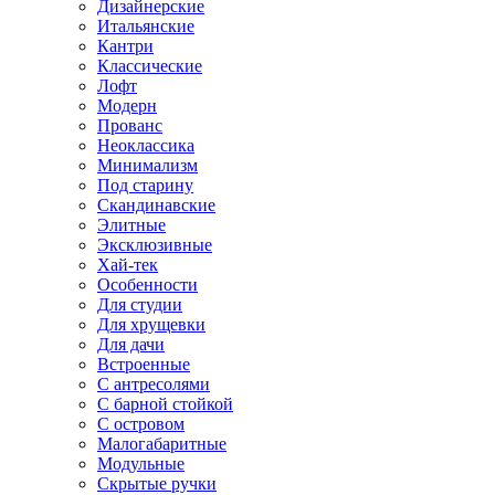
Дизайнерские
Итальянские
Кантри
Классические
Лофт
Модерн
Прованс
Неоклассика
Минимализм
Под старину
Скандинавские
Элитные
Эксклюзивные
Хай-тек
Особенности
Для студии
Для хрущевки
Для дачи
Встроенные
С антресолями
С барной стойкой
С островом
Малогабаритные
Модульные
Скрытые ручки