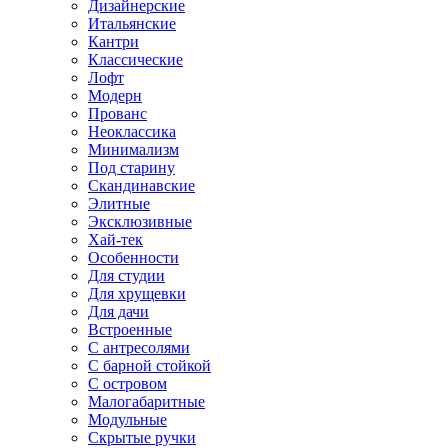
Дизайнерские
Итальянские
Кантри
Классические
Лофт
Модерн
Прованс
Неоклассика
Минимализм
Под старину
Скандинавские
Элитные
Эксклюзивные
Хай-тек
Особенности
Для студии
Для хрущевки
Для дачи
Встроенные
С антресолями
С барной стойкой
С островом
Малогабаритные
Модульные
Скрытые ручки