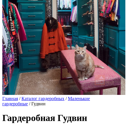
Главная
/
Каталог гардеробных
/
Маленькие
гардеробные
/ Гудвин
Гардеробная Гудвин