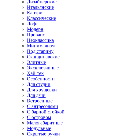
Дизайнерские
Итальянские
Кантри
Классические
Лофт
Модерн
Прованс
Неоклассика
Минимализм
Под старину
Скандинавские
Элитные
Эксклюзивные
Хай-тек
Особенности
Для студии
Для хрущевки
Для дачи
Встроенные
С антресолями
С барной стойкой
С островом
Малогабаритные
Модульные
Скрытые ручки