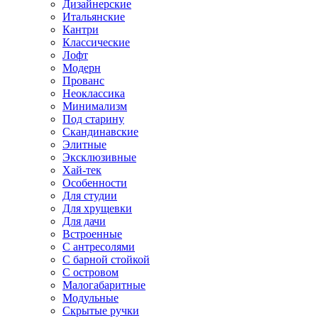
Дизайнерские
Итальянские
Кантри
Классические
Лофт
Модерн
Прованс
Неоклассика
Минимализм
Под старину
Скандинавские
Элитные
Эксклюзивные
Хай-тек
Особенности
Для студии
Для хрущевки
Для дачи
Встроенные
С антресолями
С барной стойкой
С островом
Малогабаритные
Модульные
Скрытые ручки