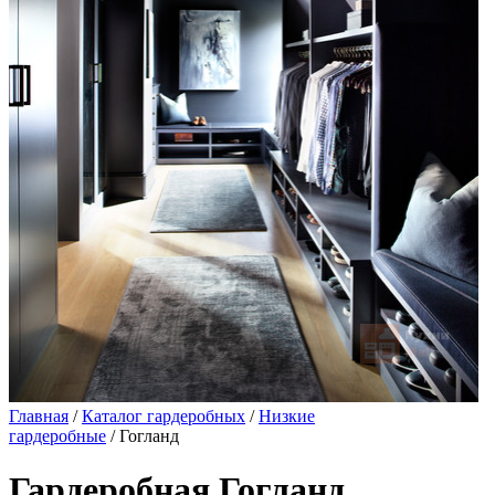
Главная
/
Каталог гардеробных
/
Низкие
гардеробные
/ Гогланд
Гардеробная Гогланд