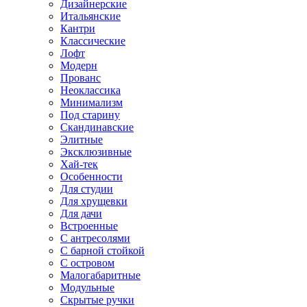
Дизайнерские
Итальянские
Кантри
Классические
Лофт
Модерн
Прованс
Неоклассика
Минимализм
Под старину
Скандинавские
Элитные
Эксклюзивные
Хай-тек
Особенности
Для студии
Для хрущевки
Для дачи
Встроенные
С антресолями
С барной стойкой
С островом
Малогабаритные
Модульные
Скрытые ручки