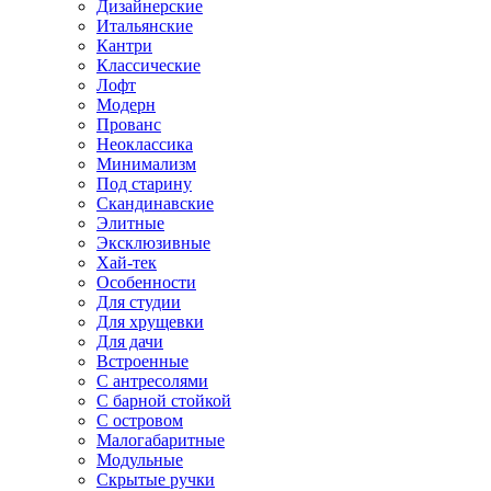
Дизайнерские
Итальянские
Кантри
Классические
Лофт
Модерн
Прованс
Неоклассика
Минимализм
Под старину
Скандинавские
Элитные
Эксклюзивные
Хай-тек
Особенности
Для студии
Для хрущевки
Для дачи
Встроенные
С антресолями
С барной стойкой
С островом
Малогабаритные
Модульные
Скрытые ручки