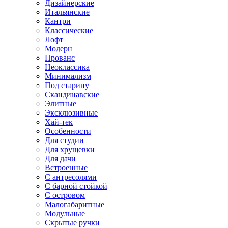
Дизайнерские
Итальянские
Кантри
Классические
Лофт
Модерн
Прованс
Неоклассика
Минимализм
Под старину
Скандинавские
Элитные
Эксклюзивные
Хай-тек
Особенности
Для студии
Для хрущевки
Для дачи
Встроенные
С антресолями
С барной стойкой
С островом
Малогабаритные
Модульные
Скрытые ручки