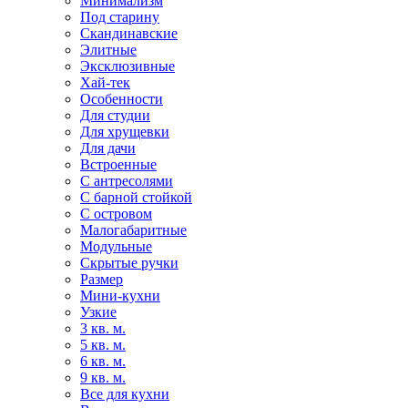
Минимализм
Под старину
Скандинавские
Элитные
Эксклюзивные
Хай-тек
Особенности
Для студии
Для хрущевки
Для дачи
Встроенные
С антресолями
С барной стойкой
С островом
Малогабаритные
Модульные
Скрытые ручки
Размер
Мини-кухни
Узкие
3 кв. м.
5 кв. м.
6 кв. м.
9 кв. м.
Все для кухни