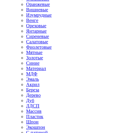
Оранжевые
Вишневые
Изумрудные
Венге
Ореховые
Янтарные
Сиреневые
Салатовые
Фиолетовые
Мятные
Золотые
Синие
Материал
МДФ
Эмаль
Акрил
Береза
Дерево
Дуб
ЛДСП
Массив
Пластик
Шпон
Экошпон
С патиной