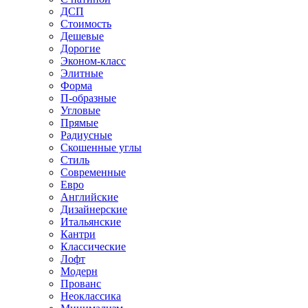
ДСП
Стоимость
Дешевые
Дорогие
Эконом-класс
Элитные
Форма
П-образные
Угловые
Прямые
Радиусные
Скошенные углы
Стиль
Современные
Евро
Английские
Дизайнерские
Итальянские
Кантри
Классические
Лофт
Модерн
Прованс
Неоклассика