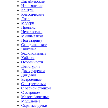
Дизайнерские
Итальянские
Кантри
Классические
Лофт
Модерн
Прованс
Неоклассика
Минимализм
Под старину
Скандинавские
Элитные
Эксклюзивные
Хай-тек
Особенности
Для студии
Для хрущевки
Для дачи
Встроенные
С антресолями
С барной стойкой
С островом
Малогабаритные
Модульные
Скрытые ручки