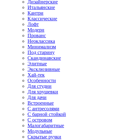
Дизайнерские
Итальянские
Кантри
Классические
Лофт
Модерн
Прованс
Неоклассика
Минимализм
Под старину
Скандинавские
Элитные
Эксклюзивные
Хай-тек
Особенности
Для студии
Для хрущевки
Для дачи
Встроенные
С антресолями
С барной стойкой
С островом
Малогабаритные
Модульные
Скрытые ручки