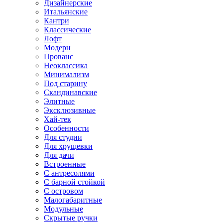
Дизайнерские
Итальянские
Кантри
Классические
Лофт
Модерн
Прованс
Неоклассика
Минимализм
Под старину
Скандинавские
Элитные
Эксклюзивные
Хай-тек
Особенности
Для студии
Для хрущевки
Для дачи
Встроенные
С антресолями
С барной стойкой
С островом
Малогабаритные
Модульные
Скрытые ручки