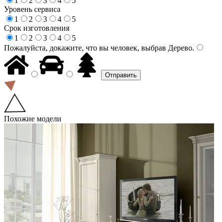
1
2
3
4
5
Уровень сервиса
1
2
3
4
5
Срок изготовления
1
2
3
4
5
Пожалуйста, докажите, что вы человек, выбрав
Дерево
.
Похожие модели