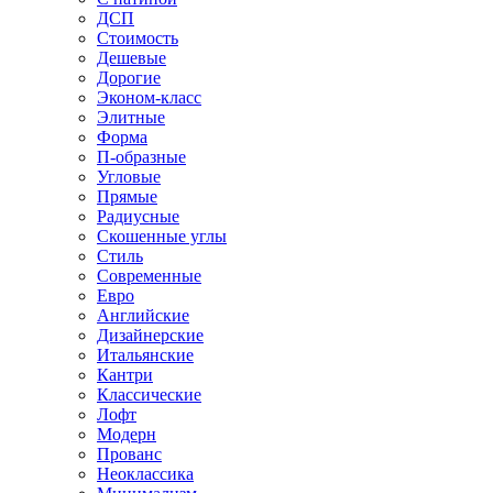
ДСП
Стоимость
Дешевые
Дорогие
Эконом-класс
Элитные
Форма
П-образные
Угловые
Прямые
Радиусные
Скошенные углы
Стиль
Современные
Евро
Английские
Дизайнерские
Итальянские
Кантри
Классические
Лофт
Модерн
Прованс
Неоклассика