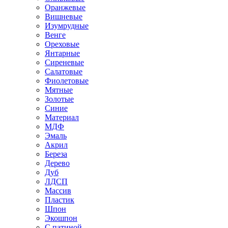
Оранжевые
Вишневые
Изумрудные
Венге
Ореховые
Янтарные
Сиреневые
Салатовые
Фиолетовые
Мятные
Золотые
Синие
Материал
МДФ
Эмаль
Акрил
Береза
Дерево
Дуб
ЛДСП
Массив
Пластик
Шпон
Экошпон
С патиной