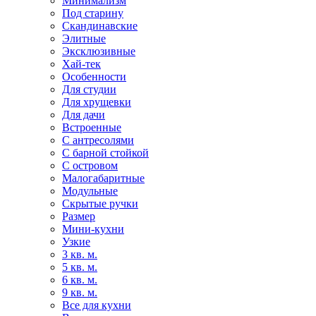
Минимализм
Под старину
Скандинавские
Элитные
Эксклюзивные
Хай-тек
Особенности
Для студии
Для хрущевки
Для дачи
Встроенные
С антресолями
С барной стойкой
С островом
Малогабаритные
Модульные
Скрытые ручки
Размер
Мини-кухни
Узкие
3 кв. м.
5 кв. м.
6 кв. м.
9 кв. м.
Все для кухни