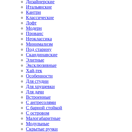
Дизайнерские
Итальянские
Кантри
Классические
Лофт
Модерн
Прованс
Неоклассика
Минимализм
Под старину
Скандинавские
Элитные
Эксклюзивные
Хай-тек
Особенности
Для студии
Для хрущевки
Для дачи
Встроенные
С антресолями
С барной стойкой
С островом
Малогабаритные
Модульные
Скрытые ручки