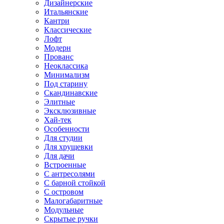
Дизайнерские
Итальянские
Кантри
Классические
Лофт
Модерн
Прованс
Неоклассика
Минимализм
Под старину
Скандинавские
Элитные
Эксклюзивные
Хай-тек
Особенности
Для студии
Для хрущевки
Для дачи
Встроенные
С антресолями
С барной стойкой
С островом
Малогабаритные
Модульные
Скрытые ручки