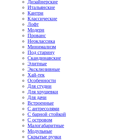
Дизайнерские
Итальянские
Кантри
Классические
Лофт
Модерн
Прованс
Неоклассика
Минимализм
Под старину
Скандинавские
Элитные
Эксклюзивные
Хай-тек
Особенности
Для студии
Для хрущевки
Для дачи
Встроенные
С антресолями
С барной стойкой
С островом
Малогабаритные
Модульные
Скрытые ручки