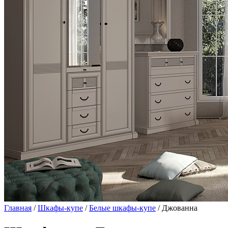
Главная
/
Шкафы-купе
/
Белые шкафы-купе
/ Джованна