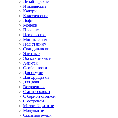
Дизайнерские
Итальянские
Кантри
Классические
Лофт
Модерн
Прованс
Неоклассика
Минимализм
Под старину
Скандинавские
Элитные
Эксклюзивные
Хай-тек
Особенности
Для студии
Для хрущевки
Для дачи
Встроенные
С антресолями
С барной стойкой
С островом
Малогабаритные
Модульные
Скрытые ручки