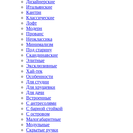
Дизайнерские
Итальянские
Кантри
Классические
Лофт
Модерн
Прованс
Неоклассика
Минимализм
Под старину
Скандинавские
Элитные
Эксклюзивные
Хай-тек
Особенности
Для студии
Для хрущевки
Для дачи
Встроенные
С антресолями
С барной стойкой
С островом
Малогабаритные
Модульные
Скрытые ручки