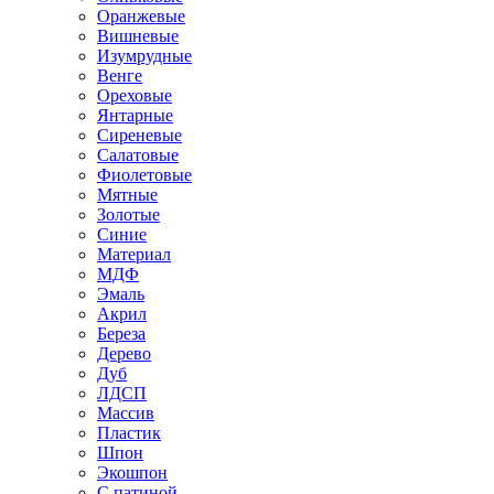
Оранжевые
Вишневые
Изумрудные
Венге
Ореховые
Янтарные
Сиреневые
Салатовые
Фиолетовые
Мятные
Золотые
Синие
Материал
МДФ
Эмаль
Акрил
Береза
Дерево
Дуб
ЛДСП
Массив
Пластик
Шпон
Экошпон
С патиной