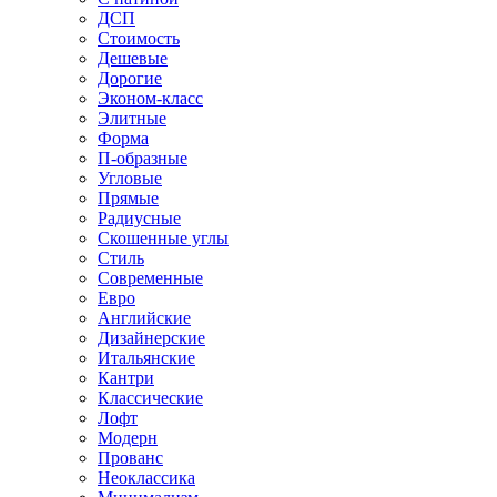
ДСП
Стоимость
Дешевые
Дорогие
Эконом-класс
Элитные
Форма
П-образные
Угловые
Прямые
Радиусные
Скошенные углы
Стиль
Современные
Евро
Английские
Дизайнерские
Итальянские
Кантри
Классические
Лофт
Модерн
Прованс
Неоклассика