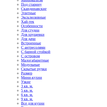
Минимализм
Под старину
Скандинавские
Элитные
Эксклюзивные
Хай-тек
Особенности
Для студии
Для хрущевки
Для дачи
Встроенные
С антресолями
С барной стойкой
С островом
Малогабаритные
Модульные
Скрытые ручки
Размер
Мини-кухни
Узкие
3 кв. м.
5 кв. м.
6 кв. м.
9 кв. м.
Все для кухни