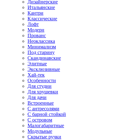
Дизайнерские
Итальянские
Кантри
Классические
Лофт
Модерн
Прованс
Неоклассика
Минимализм
Под старину
Скандинавские
Элитные
Эксклюзивные
Хай-тек
Особенности
Для студии
Для хрущевки
Для дачи
Встроенные
С антресолями
С барной стойкой
С островом
Малогабаритные
Модульные
Скрытые ручки