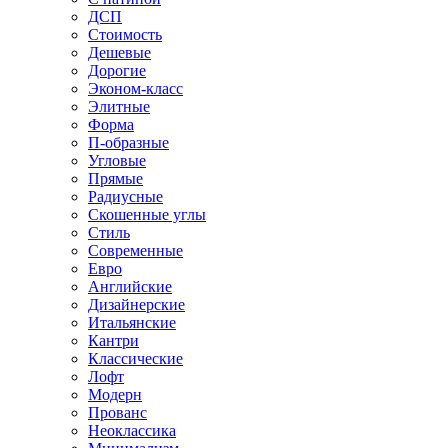
ДСП
Стоимость
Дешевые
Дорогие
Эконом-класс
Элитные
Форма
П-образные
Угловые
Прямые
Радиусные
Скошенные углы
Стиль
Современные
Евро
Английские
Дизайнерские
Итальянские
Кантри
Классические
Лофт
Модерн
Прованс
Неоклассика