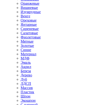
Оранжевые
Вишневые
Изумрудные
Венге
Ореховые
Янтарные
Сиреневые
Салатовые
Фиолетовые
Мятные
Золотые
Синие
Материал
МДФ
Эмаль
Акрил
Береза
Дерево
Дуб
ЛДСП
Массив
Пластик
Шпон
Экошпон
С патиной