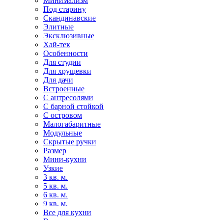
Минимализм
Под старину
Скандинавские
Элитные
Эксклюзивные
Хай-тек
Особенности
Для студии
Для хрущевки
Для дачи
Встроенные
С антресолями
С барной стойкой
С островом
Малогабаритные
Модульные
Скрытые ручки
Размер
Мини-кухни
Узкие
3 кв. м.
5 кв. м.
6 кв. м.
9 кв. м.
Все для кухни