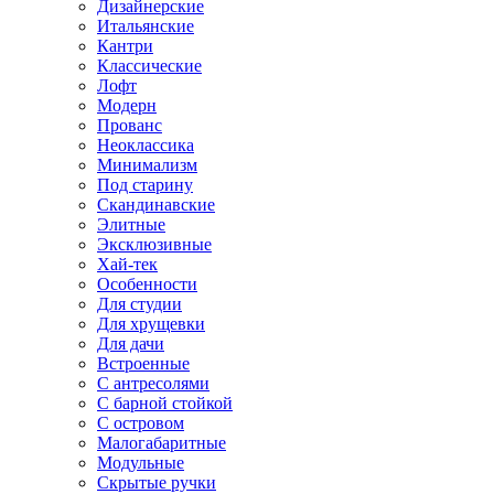
Дизайнерские
Итальянские
Кантри
Классические
Лофт
Модерн
Прованс
Неоклассика
Минимализм
Под старину
Скандинавские
Элитные
Эксклюзивные
Хай-тек
Особенности
Для студии
Для хрущевки
Для дачи
Встроенные
С антресолями
С барной стойкой
С островом
Малогабаритные
Модульные
Скрытые ручки