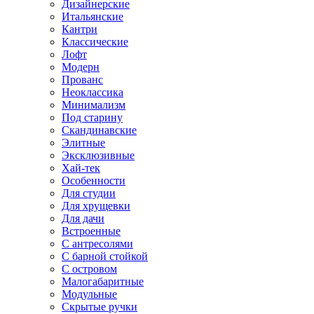
Дизайнерские
Итальянские
Кантри
Классические
Лофт
Модерн
Прованс
Неоклассика
Минимализм
Под старину
Скандинавские
Элитные
Эксклюзивные
Хай-тек
Особенности
Для студии
Для хрущевки
Для дачи
Встроенные
С антресолями
С барной стойкой
С островом
Малогабаритные
Модульные
Скрытые ручки