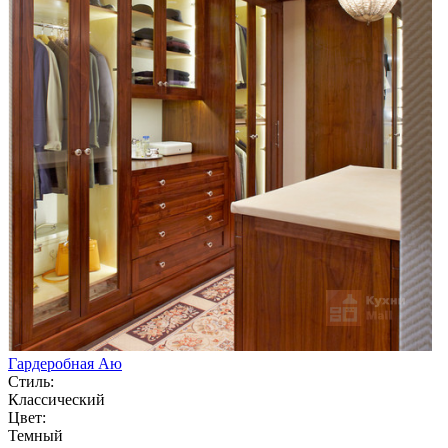
Гардеробная Аю
Стиль:
Классический
Цвет:
Темный