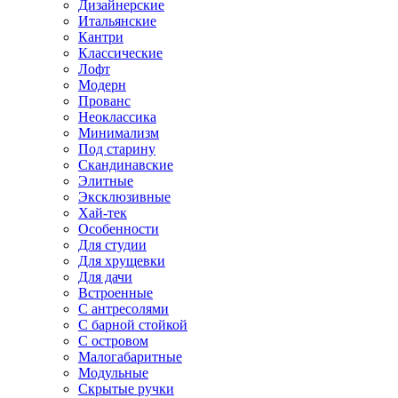
Дизайнерские
Итальянские
Кантри
Классические
Лофт
Модерн
Прованс
Неоклассика
Минимализм
Под старину
Скандинавские
Элитные
Эксклюзивные
Хай-тек
Особенности
Для студии
Для хрущевки
Для дачи
Встроенные
С антресолями
С барной стойкой
С островом
Малогабаритные
Модульные
Скрытые ручки